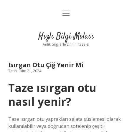
menüyü
Anasayfa
aç
Gizlilik Politikası
Hızlı Bilgi Molası
Yasal Uyarı
Anlık bilgilerle zihnini tazele!
Hakkımızda
Isırgan Otu Çiğ Yenir Mi
Tarih: Ekim 21, 2024
Taze ısırgan otu
nasıl yenir?
Taze ısırgan otu yaprakları salata süslemesi olarak
kullanılabilir veya doğrudan sotelenip çeşitli