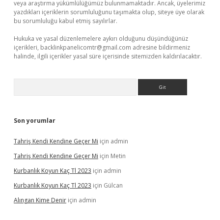
veya araştırma yükümlülüğümüz bulunmamaktadır. Ancak, üyelerimiz
yazdıkları içeriklerin sorumluluğunu taşımakta olup, siteye üye olarak
bu sorumluluğu kabul etmiş sayılırlar.
Hukuka ve yasal düzenlemelere aykırı olduğunu düşündüğünüz
içerikleri,
backlinkpanelicomtr@gmail.com
adresine bildirmeniz
halinde, ilgili içerikler yasal süre içerisinde sitemizden kaldırılacaktır.
Arama
Son yorumlar
Tahriş Kendi Kendine Geçer Mi
için
admin
Tahriş Kendi Kendine Geçer Mi
için
Metin
Kurbanlık Koyun Kaç Tl 2023
için
admin
Kurbanlık Koyun Kaç Tl 2023
için
Gülcan
Alıngan Kime Denir
için
admin