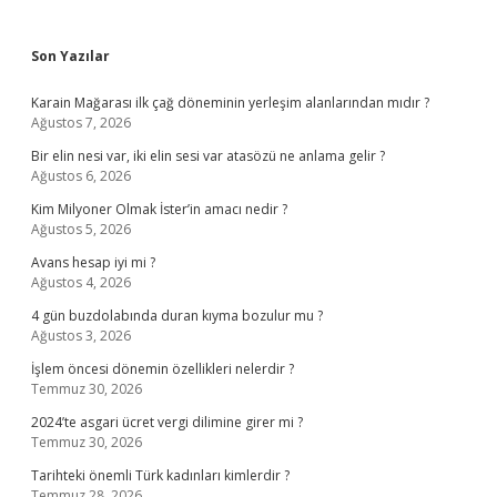
Sidebar
Son Yazılar
Karain Mağarası ilk çağ döneminin yerleşim alanlarından mıdır ?
Ağustos 7, 2026
Bir elin nesi var, iki elin sesi var atasözü ne anlama gelir ?
Ağustos 6, 2026
Kim Milyoner Olmak İster’in amacı nedir ?
Ağustos 5, 2026
Avans hesap iyi mi ?
Ağustos 4, 2026
4 gün buzdolabında duran kıyma bozulur mu ?
Ağustos 3, 2026
İşlem öncesi dönemin özellikleri nelerdir ?
Temmuz 30, 2026
2024’te asgari ücret vergi dilimine girer mi ?
Temmuz 30, 2026
Tarihteki önemli Türk kadınları kimlerdir ?
Temmuz 28, 2026