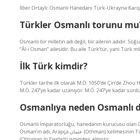
İlber Ortaylı: Osmanlı Hanedanı Türk-Ukrayna Karı
Türkler Osmanlı torunu mu
Osmanlı bir milletin adı değil, bir ailenin adıdır. S
“Âl-i Osman” ailesidir. Bu aile Türk’tür, yani Türk mil
İlk Türk kimdir?
Türkler tarihe ilk olarak M.Ö. 1050’de Çin’de Zhou H
M.Ö. 247’ye kadar uzanıyor. M.Ö. 247’ye kadar sürd
Osmanlıya neden Osmanlı d
Osmanlı İmparatorluğu, hanedanın kurucusu olan Osm
Osman’ın adı, Arapça عثمان (Othman) kelimesinin Türkçe biçimidir. Bazılarına göre hanedan, adını “Ataman”
(Ottoman in English) isminden almıştır.