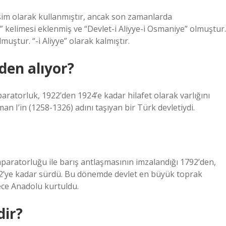
isim olarak kullanmıştır, ancak son zamanlarda
elimesi eklenmiş ve “Devlet-i Aliyye-i Osmaniye” olmuştur.
ştur. “-i Aliyye” olarak kalmıştır.
den alıyor?
ratorluk, 1922’den 1924’e kadar hilafet olarak varlığını
n I’in (1258-1326) adını taşıyan bir Türk devletiydi.
aratorluğu ile barış antlaşmasının imzalandığı 1792’den,
 1922’ye kadar sürdü. Bu dönemde devlet en büyük toprak
ece Anadolu kurtuldu.
dir?