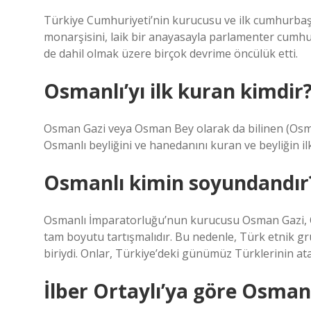
Türkiye Cumhuriyeti’nin kurucusu ve ilk cumhurbaş
monarşisini, laik bir anayasayla parlamenter cumhu
de dahil olmak üzere birçok devrime öncülük etti.
Osmanlı’yı ilk kuran kimdir
Osman Gazi veya Osman Bey olarak da bilinen (Osmanlı: عثمان بك, yaklaşık 1254–58, Söğüt – 132
Osmanlı beyliğini ve hanedanını kuran ve beyliğin i
Osmanlı kimin soyundandır
Osmanlı İmparatorluğu’nun kurucusu Osman Gazi,
tam boyutu tartışmalıdır. Bu nedenle, Türk etnik g
biriydi. Onlar, Türkiye’deki günümüz Türklerinin atal
İlber Ortaylı’ya göre Osman