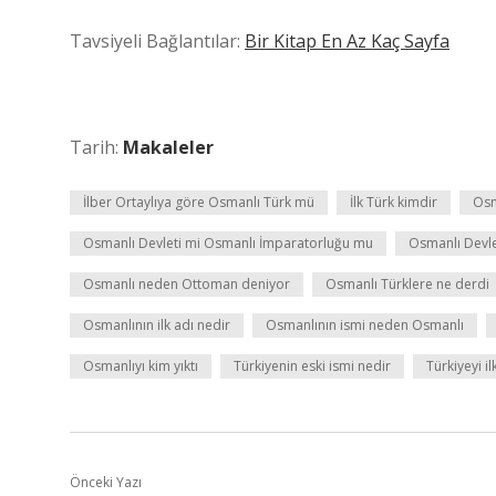
Tavsiyeli Bağlantılar:
Bir Kitap En Az Kaç Sayfa
Tarih:
Makaleler
İlber Ortaylıya göre Osmanlı Türk mü
İlk Türk kimdir
Osm
Osmanlı Devleti mi Osmanlı İmparatorluğu mu
Osmanlı Devle
Osmanlı neden Ottoman deniyor
Osmanlı Türklere ne derdi
Osmanlının ilk adı nedir
Osmanlının ismi neden Osmanlı
Osmanlıyı kim yıktı
Türkiyenin eski ismi nedir
Türkiyeyi il
Önceki Yazı