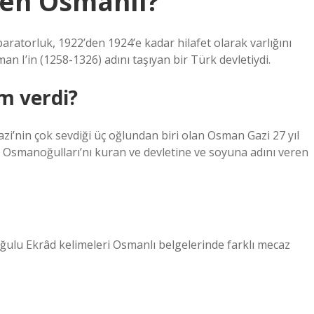
den Osmanlı?
ratorluk, 1922’den 1924’e kadar hilafet olarak varlığını
n I’in (1258-1326) adını taşıyan bir Türk devletiydi.
im verdi?
zi’nin çok sevdiği üç oğlundan biri olan Osman Gazi 27 yıl
e Osmanoğulları’nı kuran ve devletine ve soyuna adını veren
ğulu Ekrâd kelimeleri Osmanlı belgelerinde farklı mecaz