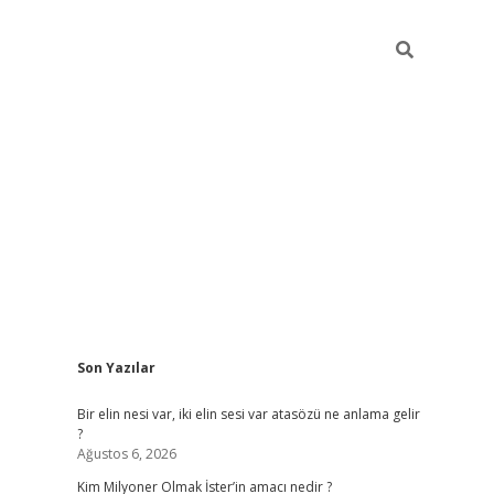
Sidebar
Son Yazılar
grandoperabe
Bir elin nesi var, iki elin sesi var atasözü ne anlama gelir
?
Ağustos 6, 2026
Kim Milyoner Olmak İster’in amacı nedir ?