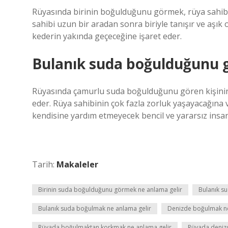
Rüyasında birinin boğulduğunu görmek, rüya sahibi
sahibi uzun bir aradan sonra biriyle tanışır ve aşı
kederin yakında geçeceğine işaret eder.
Bulanık suda boğulduğunu 
Rüyasında çamurlu suda boğulduğunu gören kişinin 
eder. Rüya sahibinin çok fazla zorluk yaşayacağına 
kendisine yardım etmeyecek bencil ve yararsız insan
Tarih:
Makaleler
Birinin suda boğulduğunu görmek ne anlama gelir
Bulanık s
Bulanık suda boğulmak ne anlama gelir
Denizde boğulmak ne
Rüyada boğulmaktan korkmak ne anlama gelir
Rüyada deniz