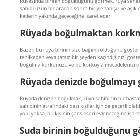
Rüyasında birinin boğulduğunu görmek, rüya sahibi
sahibi uzun bir aradan sonra biriyle tanışır ve aşı
kederin yakında geçeceğine işaret eder.
Rüyada boğulmaktan korkm
Bazen bu rüya birinin size bağımlı olduğunu göster
tehlikeden veya tatsız bir şeyden kaçındığınızı göst
boğulma korkunuzu ve bu korkuyla mücadelenizi or
Rüyada denizde boğulmayı 
Rüyada denizde boğulmak, rüya sahibinin bir hastal
sahibinin etrafındaki bazı kişiler için de geçerli ol
yolu yoksa, bu kişinin şans eseri evleneceğine işaret
Suda birinin boğulduğunu g