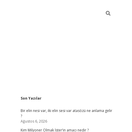
Sidebar
Son Yazılar
grandoperabet
Bir elin nesi var, iki elin sesi var atasözü ne anlama gelir
?
Ağustos 6, 2026
Kim Milyoner Olmak İster’in amacı nedir ?