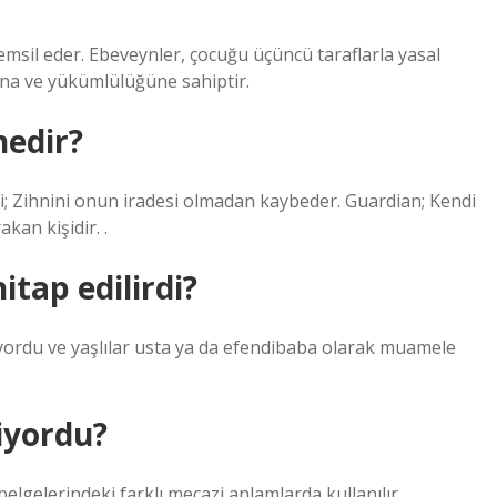
msil eder. Ebeveynler, çocuğu üçüncü taraflarla yasal
kına ve yükümlülüğüne sahiptir.
nedir?
Deli; Zihnini onun iradesi olmadan kaybeder. Guardian; Kendi
kan kişidir. .
itap edilirdi?
yordu ve yaşlılar usta ya da efendibaba olarak muamele
iyordu?
elgelerindeki farklı mecazi anlamlarda kullanılır.