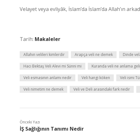
Velayet veya evliyâk, İslam’da İslam’da Allah’ın ark
Tarih:
Makaleler
Allahın velileri kimlerdir
Arapça veli ne demek
Dinde vel
Hacı Bektaş Veli Alevi mi Sünni mi
Kuranda veli ne anlama geli
Veli esmasının anlamı nedir
Veli hangi köken
Veli ismi T
Veli nimetim ne demek
Veli ve Deli arasındaki fark nedir
Önceki Yazı
İŞ Sağlığının Tanımı Nedir