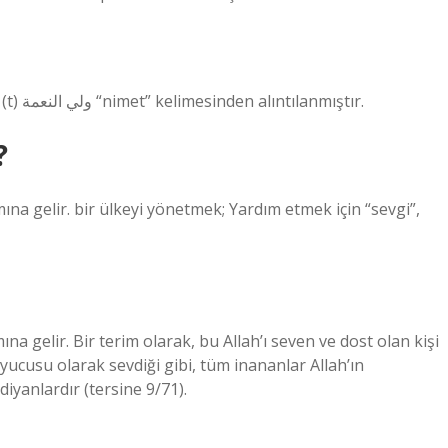
Velinimet – Nişyan Sözlüğü. Arapça waliyyu’n-niˁma (t) ولي النعمة “nimet” kelimesinden alıntılanmıştır.
?
mına gelir. bir ülkeyi yönetmek; Yardım etmek için “sevgi”,
a gelir. Bir terim olarak, bu Allah’ı seven ve dost olan kişi
yucusu olarak sevdiği gibi, tüm inananlar Allah’ın
iyanlardır (tersine 9/71).