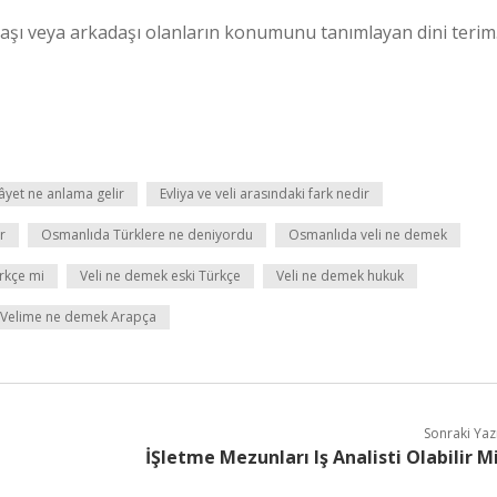
adaşı veya arkadaşı olanların konumunu tanımlayan dini terim
âyet ne anlama gelir
Evliya ve veli arasındaki fark nedir
r
Osmanlıda Türklere ne deniyordu
Osmanlıda veli ne demek
ürkçe mi
Veli ne demek eski Türkçe
Veli ne demek hukuk
Velime ne demek Arapça
Sonraki Yaz
İŞletme Mezunları Iş Analisti Olabilir M