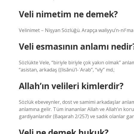
Veli nimetim ne demek?
Veli esmasının anlamı nedir
Sözlükte Vele, “biriyle biriyle çok yakın olmak” anla
“asistan, arkadaş ((lisânü’l-ʿArab”, “vly” md.;
Allah’ın velileri kimlerdir?
Sözlük ebeveynler, dost ve samimi arkadaşlar anlamın
anlamına gelir. Tüm inananlar Allah ve Allah’ın koru
gardiyanlarıdır (Baqarah 2/257) ve sadık olanlar gard
Veli ne demek hukuk?