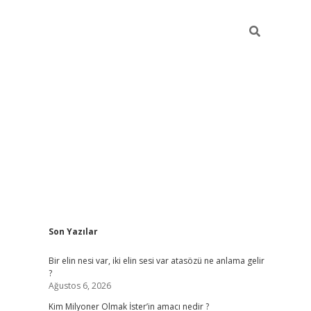
Sidebar
Son Yazılar
grandoperabet
Bir elin nesi var, iki elin sesi var atasözü ne anlama gelir
?
Ağustos 6, 2026
Kim Milyoner Olmak İster’in amacı nedir ?