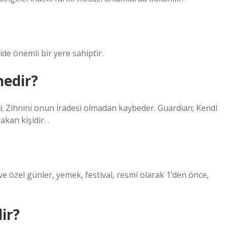
jide önemli bir yere sahiptir.
nedir?
Deli; Zihnini onun iradesi olmadan kaybeder. Guardian; Kendi
kan kişidir. .
ve özel günler, yemek, festival, resmi olarak 1’den önce,
ir?