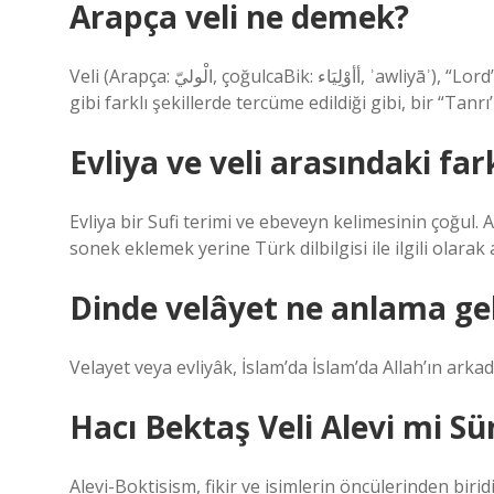
Arapça veli ne demek?
Veli (Arapça: الْوليّ, çoğulcaBik: أأوْلِيَاء, ʾawliyāʾ), “Lord”, “otorite”, “koruma”, Arapça kelime, en yaygın İslam aziz
gibi farklı şekillerde tercüme edildiği gibi, bir “Tanrı
Evliya ve veli arasındaki far
Evliya bir Sufi terimi ve ebeveyn kelimesinin çoğul. 
sonek eklemek yerine Türk dilbilgisi ile ilgili olara
Dinde velâyet ne anlama gel
Velayet veya evliyâk, İslam’da İslam’da Allah’ın ark
Hacı Bektaş Veli Alevi mi Sü
Alevi-Boktisism, fikir ve isimlerin öncülerinden biri